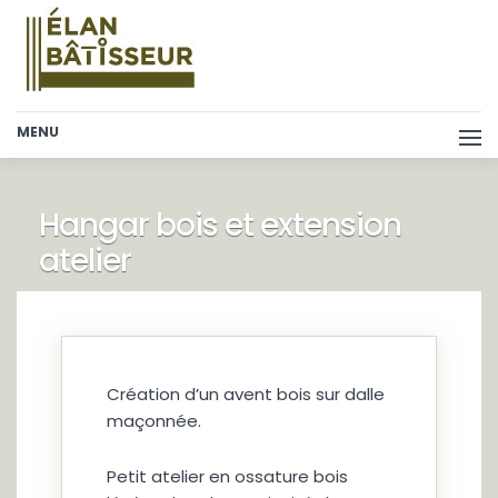
MENU
Skip
to
content
Hangar bois et extension
atelier
Création d’un avent bois sur dalle
maçonnée.
Petit atelier en ossature bois